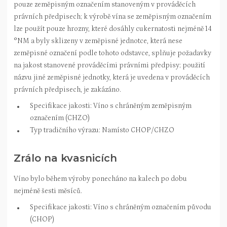
pouze zeměpisným označením stanoveným v prováděcích
právních předpisech; k výrobě vína se zeměpisným označením
lze použít pouze hrozny, které dosáhly cukernatosti nejméně 14
°NM a byly sklizeny v zeměpisné jednotce, která nese
zeměpisné označení podle tohoto odstavce, splňuje požadavky
na jakost stanovené prováděcími právními předpisy; použití
názvu jiné zeměpisné jednotky, která je uvedena v prováděcích
právních předpisech, je zakázáno.
Specifikace jakosti: Víno s chráněným zeměpisným
označením (CHZO)
Typ tradičního výrazu: Namísto CHOP/CHZO
Zrálo na kvasnicích
Víno bylo během výroby ponecháno na kalech po dobu
nejméně šesti měsíců.
Specifikace jakosti: Víno s chráněným označením původu
(CHOP)