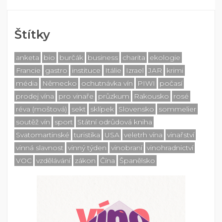
Štítky
anketa
bio
burčák
business
charita
ekologie
Francie
gastro
instituce
Itálie
Izrael
JAR
krimi
média
Německo
ochutnávka vín
PIWI
počasí
prodej vína
pro vinaře
průzkum
Rakousko
rosé
réva (moštová)
sekt
sklípek
Slovensko
sommelier
soutěž vín
sport
Státní odrůdová kniha
Svatomartinské
turistika
USA
veletrh vína
vinařství
vinná slavnost
vinný týden
vinobraní
vinohradnictví
VOC
vzdělávání
zákon
Čína
Španělsko