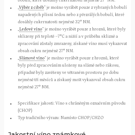
bobulí, které dosáhly cukernatosti nejméně 27° NM.
„
Výběr z cibéb
“ je možno vyrábět pouze z vybraných bobulí
napadených plísní šedou nebo z přezrálých bobulí, které
dosáhly cukernatosti nejméně 32° NM.
„
Ledové víno
“ je možno vyrábět pouze z hroznů, které byly
sklizeny při teplotě –7°C a nižší a v průběhu sklizně a
zpracování zůstaly zmrazeny, získané víno musí vykazovat
obsah cukru nejméně 27° NM.
„
Slámové víno
“ je možno vyrábět pouze z hroznů, které
byly před zpracováním uloženy na slámě nebo rákosu,
případně byly zavěšeny ve větraném prostoru po dobu
nejméně tří měsíců a získaný mošt vykazoval obsah cukru
nejméně 27° NM.
Specifikace jakosti: Víno s chráněným označením původu
(CHOP)
Typ tradičního výrazu: Namísto CHOP/CHZO
Jakostní víno známkové