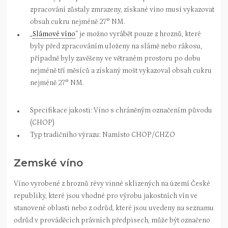
zpracování zůstaly zmrazeny, získané víno musí vykazovat
obsah cukru nejméně 27° NM.
„
Slámové víno
“ je možno vyrábět pouze z hroznů, které
byly před zpracováním uloženy na slámě nebo rákosu,
případně byly zavěšeny ve větraném prostoru po dobu
nejméně tří měsíců a získaný mošt vykazoval obsah cukru
nejméně 27° NM.
Specifikace jakosti: Víno s chráněným označením původu
(CHOP)
Typ tradičního výrazu: Namísto CHOP/CHZO
Zemské víno
Víno vyrobené z hroznů révy vinné sklizených na území České
republiky, které jsou vhodné pro výrobu jakostních vín ve
stanovené oblasti nebo z odrůd, které jsou uvedeny na seznamu
odrůd v prováděcích právních předpisech, může být označeno