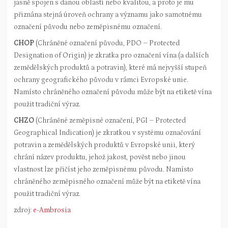
jasně spojen s danou oblastí nebo kvalitou, a proto je mu
přiznána stejná úroveň ochrany a významu jako samotnému
označení původu nebo zeměpisnému označení.
CHOP
(Chráněné označení původu, PDO – Protected
Designation of Origin) je zkratka pro označení vína (a dalších
zemědělských produktů a potravin), které má nejvyšší stupeň
ochrany geografického původu v rámci Evropské unie.
Namísto chráněného označení původu může být na etiketě vína
použit tradiční výraz.
CHZO
(Chráněné zeměpisné označení, PGI – Protected
Geographical Indication) je zkratkou v systému označování
potravin a zemědělských produktů v Evropské unii, který
chrání název produktu, jehož jakost, pověst nebo jinou
vlastnost lze přičíst jeho zeměpisnému původu. Namísto
chráněného zeměpisného označení může být na etiketě vína
použit tradiční výraz.
zdroj:
e-Ambrosia