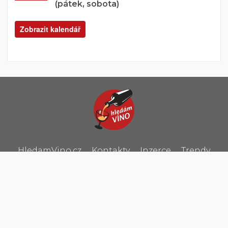
(pátek, sobota)
Zobrazit kalendář
HledamVino.cz
Kontakty
Inzerce
Trendy
Copyright © 2026 HledamVino.cz –
Zásady ochrany osobních
údajů
|
Nastavení cookies