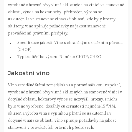
vyrobené z hroznů révy vinné sklizených na vinici ve stanovené
oblasti, výnos na hektar nebyl překročen, výroba se
uskutečnila ve stanovené vinařské oblasti, kde byly hrozny
sklizeny, víno splňuje požadavky na jakost stanovené
prováděcími právními předpisy.
Specifikace jakosti: Víno s chráněným označením původu
(CHOP)
Typ tradičního výrazu: Namísto CHOP/CHZO
Jakostní víno
Víno zatříděné Státní zemědělskou a potravinářskou inspekcí,
vyrobené z hroznů révy vinné sklizených na stanovené vinici v
dotyčné oblasti, hektarový výnos se nezvýšil, hrozny, z nichž
bylo víno vyrobeno, dosáhly cukernatosti nejméně 15 °NM,
sklizeň a výroba vína s výjimkou plnění se uskutečnila v
dotyčné vinařské oblasti, víno splňuje požadavky na jakost
stanovené v prováděcích právních předpisech.