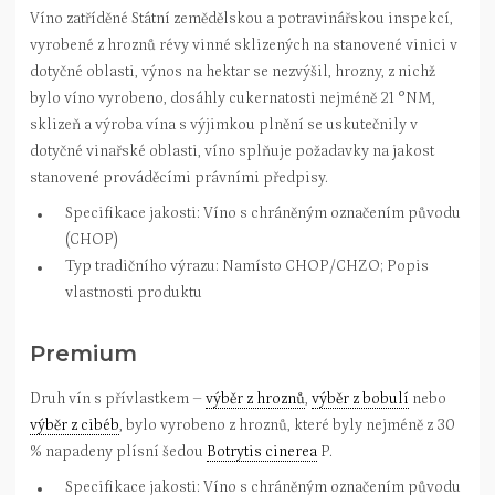
Víno zatříděné Státní zemědělskou a potravinářskou inspekcí,
vyrobené z hroznů révy vinné sklizených na stanovené vinici v
dotyčné oblasti, výnos na hektar se nezvýšil, hrozny, z nichž
bylo víno vyrobeno, dosáhly cukernatosti nejméně 21 °NM,
sklizeň a výroba vína s výjimkou plnění se uskutečnily v
dotyčné vinařské oblasti, víno splňuje požadavky na jakost
stanovené prováděcími právními předpisy.
Specifikace jakosti: Víno s chráněným označením původu
(CHOP)
Typ tradičního výrazu: Namísto CHOP/CHZO; Popis
vlastnosti produktu
Premium
Druh vín s přívlastkem –
výběr z hroznů
,
výběr z bobulí
nebo
výběr z cibéb
, bylo vyrobeno z hroznů, které byly nejméně z 30
% napadeny plísní šedou
Botrytis cinerea
P.
Specifikace jakosti: Víno s chráněným označením původu