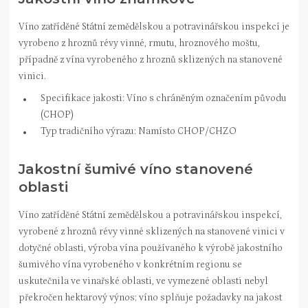
Víno zatříděné Státní zemědělskou a potravinářskou inspekcí je
vyrobeno z hroznů révy vinné, rmutu, hroznového moštu,
případně z vína vyrobeného z hroznů sklizených na stanovené
vinici.
Specifikace jakosti: Víno s chráněným označením původu
(CHOP)
Typ tradičního výrazu: Namísto CHOP/CHZO
Jakostní šumivé víno stanovené
oblasti
Víno zatříděné Státní zemědělskou a potravinářskou inspekcí,
vyrobené z hroznů révy vinné sklizených na stanovené vinici v
dotyčné oblasti, výroba vína používaného k výrobě jakostního
šumivého vína vyrobeného v konkrétním regionu se
uskutečnila ve vinařské oblasti, ve vymezené oblasti nebyl
překročen hektarový výnos; víno splňuje požadavky na jakost