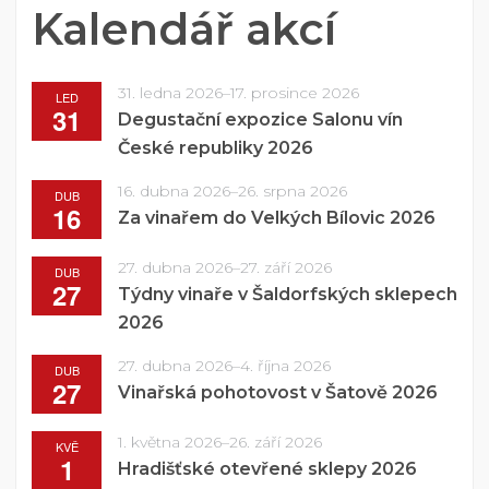
Kalendář akcí
31. ledna 2026
–
17. prosince 2026
LED
31
Degustační expozice Salonu vín
České republiky 2026
16. dubna 2026
–
26. srpna 2026
DUB
16
Za vinařem do Velkých Bílovic 2026
27. dubna 2026
–
27. září 2026
DUB
27
Týdny vinaře v Šaldorfských sklepech
2026
27. dubna 2026
–
4. října 2026
DUB
27
Vinařská pohotovost v Šatově 2026
1. května 2026
–
26. září 2026
KVĚ
1
Hradišťské otevřené sklepy 2026