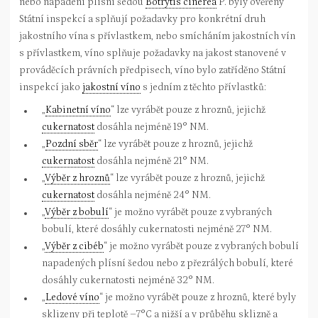
nebo napadení plísní šedou
Botrytis cinerea
P. byly ověřeny
Státní inspekcí a splňují požadavky pro konkrétní druh
jakostního vína s přívlastkem, nebo smícháním jakostních vín
s přívlastkem, víno splňuje požadavky na jakost stanovené v
prováděcích právních předpisech, víno bylo zatříděno Státní
inspekcí jako
jakostní víno
s jedním z těchto přívlastků:
„
Kabinetní víno
“ lze vyrábět pouze z hroznů, jejichž
cukernatost
dosáhla nejméně 19° NM.
„
Pozdní sběr
“ lze vyrábět pouze z hroznů, jejichž
cukernatost
dosáhla nejméně 21° NM.
„
Výběr z hroznů
“ lze vyrábět pouze z hroznů, jejichž
cukernatost
dosáhla nejméně 24° NM.
„
Výběr z bobulí
“ je možno vyrábět pouze z vybraných
bobulí, které dosáhly cukernatosti nejméně 27° NM.
„
Výběr z cibéb
“ je možno vyrábět pouze z vybraných bobulí
napadených plísní šedou nebo z přezrálých bobulí, které
dosáhly cukernatosti nejméně 32° NM.
„
Ledové víno
“ je možno vyrábět pouze z hroznů, které byly
sklizeny při teplotě –7°C a nižší a v průběhu sklizně a