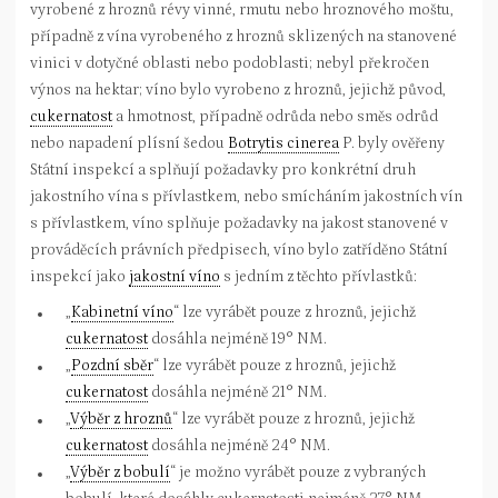
vyrobené z hroznů révy vinné, rmutu nebo hroznového moštu,
případně z vína vyrobeného z hroznů sklizených na stanovené
vinici v dotyčné oblasti nebo podoblasti; nebyl překročen
výnos na hektar; víno bylo vyrobeno z hroznů, jejichž původ,
cukernatost
a hmotnost, případně odrůda nebo směs odrůd
nebo napadení plísní šedou
Botrytis cinerea
P. byly ověřeny
Státní inspekcí a splňují požadavky pro konkrétní druh
jakostního vína s přívlastkem, nebo smícháním jakostních vín
s přívlastkem, víno splňuje požadavky na jakost stanovené v
prováděcích právních předpisech, víno bylo zatříděno Státní
inspekcí jako
jakostní víno
s jedním z těchto přívlastků:
„
Kabinetní víno
“ lze vyrábět pouze z hroznů, jejichž
cukernatost
dosáhla nejméně 19° NM.
„
Pozdní sběr
“ lze vyrábět pouze z hroznů, jejichž
cukernatost
dosáhla nejméně 21° NM.
„
Výběr z hroznů
“ lze vyrábět pouze z hroznů, jejichž
cukernatost
dosáhla nejméně 24° NM.
„
Výběr z bobulí
“ je možno vyrábět pouze z vybraných