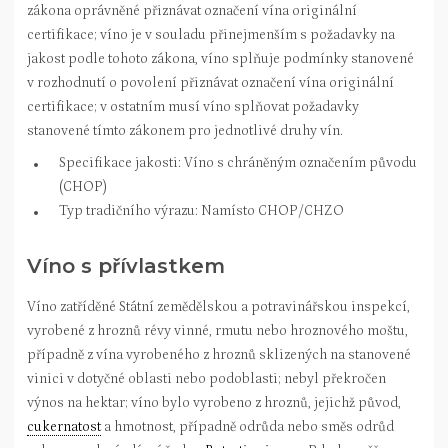
zákona oprávněné přiznávat označení vína originální
certifikace; víno je v souladu přinejmenším s požadavky na
jakost podle tohoto zákona, víno splňuje podmínky stanovené
v rozhodnutí o povolení přiznávat označení vína originální
certifikace; v ostatním musí víno splňovat požadavky
stanovené tímto zákonem pro jednotlivé druhy vín.
Specifikace jakosti: Víno s chráněným označením původu
(CHOP)
Typ tradičního výrazu: Namísto CHOP/CHZO
Víno s přívlastkem
Víno zatříděné Státní zemědělskou a potravinářskou inspekcí,
vyrobené z hroznů révy vinné, rmutu nebo hroznového moštu,
případně z vína vyrobeného z hroznů sklizených na stanovené
vinici v dotyčné oblasti nebo podoblasti; nebyl překročen
výnos na hektar; víno bylo vyrobeno z hroznů, jejichž původ,
cukernatost
a hmotnost, případně odrůda nebo směs odrůd