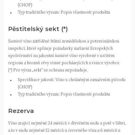
(CHOP)
Typ tradičního výrazu: Popis vlastnosti produktu
Pěstitelský
sekt (*)
Šumivé víno zatříděné Státní zemědělskou a potravinářskou
inspekcí, které splňuje požadavky nařízení Evropských
společenství na jakostní šumivé víno vyrobené v určitém
regionu z hroznů révy vinné pocházejících z vinice výrobce.
(*) Pro výraz „sekt“ se ochrana nepožaduje.
Specifikace jakosti: Víno s chráněným označením původu
(CHOP)
Typ tradičního výrazu: Popis vlastnosti produktu
Rezerva
Víno zrající nejméně 24 měsíců v dřevěném sudu a poté v láhvi,
a to v sudu nejméně 12 měsíců u červeného vína a 6 měsíců u