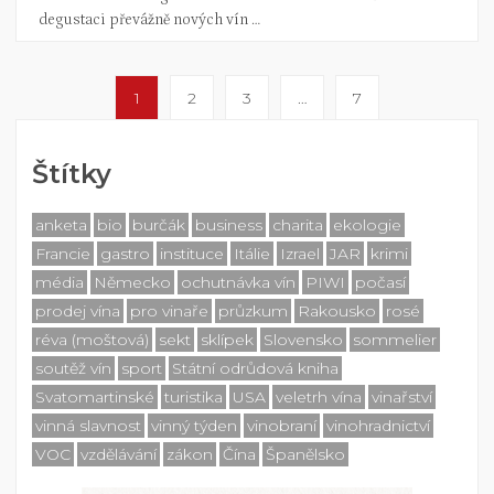
degustaci převážně nových vín …
1
2
3
…
7
Štítky
anketa
bio
burčák
business
charita
ekologie
Francie
gastro
instituce
Itálie
Izrael
JAR
krimi
média
Německo
ochutnávka vín
PIWI
počasí
prodej vína
pro vinaře
průzkum
Rakousko
rosé
réva (moštová)
sekt
sklípek
Slovensko
sommelier
soutěž vín
sport
Státní odrůdová kniha
Svatomartinské
turistika
USA
veletrh vína
vinařství
vinná slavnost
vinný týden
vinobraní
vinohradnictví
VOC
vzdělávání
zákon
Čína
Španělsko