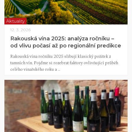
Aktuality
12. 3. 2026
Rakouská vína 2025: analýza ročníku –
od vlivu počasí až po regionální predikce
Rakouská vína ročníku 2025 slibují klasický požitek z
tamních vín. Pojďme si rozebrat faktory ovlivňující průběh
celého vinařského roku a …