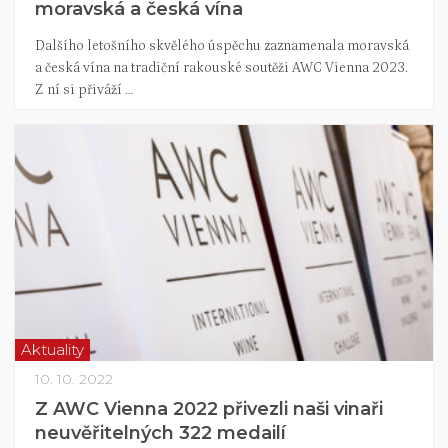
moravská a česká vína
Dalšího letošního skvělého úspěchu zaznamenala moravská
a česká vína na tradiční rakouské soutěži AWC Vienna 2023.
Z ní si přiváží …
Aktuality
10. 10. 2022
Z AWC Vienna 2022 přivezli naši vinaři
neuvěřitelných 322 medailí