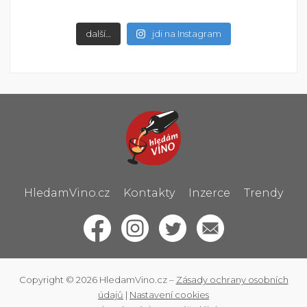
další…
jdi na Instagram
HledamVino.cz
Kontakty
Inzerce
Trendy
Copyright © 2026 HledamVino.cz –
Zásady ochrany osobních
údajů
|
Nastavení cookies