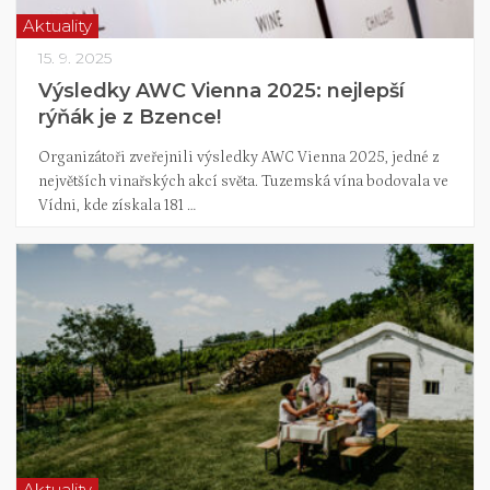
Aktuality
15. 9. 2025
Výsledky AWC Vienna 2025: nejlepší
rýňák je z Bzence!
Organizátoři zveřejnili výsledky AWC Vienna 2025, jedné z
největších vinařských akcí světa. Tuzemská vína bodovala ve
Vídni, kde získala 181 …
Aktuality