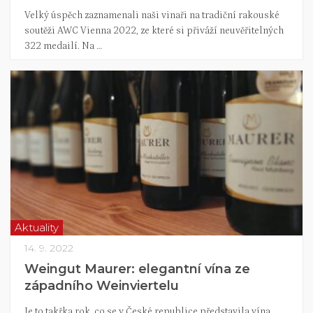
Velký úspěch zaznamenali naši vinaři na tradiční rakouské
soutěži AWC Vienna 2022, ze které si přiváží neuvěřitelných
322 medailí. Na …
Aktuality
14. 9. 2022
Weingut Maurer: elegantní vína ze
západního Weinviertelu
Je to takřka rok, co se v České republice představila vína