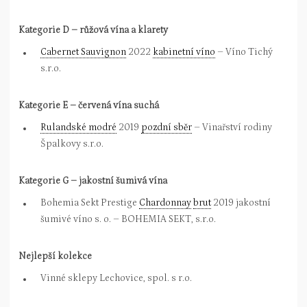
Kategorie D – růžová vína a klarety
Cabernet Sauvignon
2022
kabinetní víno
– Víno Tichý
s.r.o.
Kategorie E – červená vína suchá
Rulandské modré
2019
pozdní sběr
– Vinařství rodiny
Špalkovy s.r.o.
Kategorie G – jakostní šumivá vína
Bohemia Sekt Prestige
Chardonnay
brut
2019 jakostní
šumivé víno s. o. – BOHEMIA SEKT, s.r.o.
Nejlepší kolekce
Vinné sklepy Lechovice, spol. s r.o.