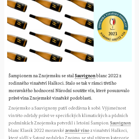
Šampionem na Znojemsku se stal
Sauvignon
blanc 2022 z
rodinného vinařství Halkoci. Stalo se tak v rámci třetího
moravského hodnocení Národní soutěže vín, které posuzovalo
právě vína Znojemské vinařské podoblasti.
Znojemsko a Sauvignony patří odedávna k sobě. Výjimečnost
vín této odrůdy právě ve specifických klimatických a půdních
podmínkách Znojemska potvrdil i letošní Šampion.
Sauvignon
blanc Klasik 2022 moravské
zemské víno
z vinařství Halkoci,
které sídlí v Šatově nedaleko Znojma, se stal vítězem kategorie