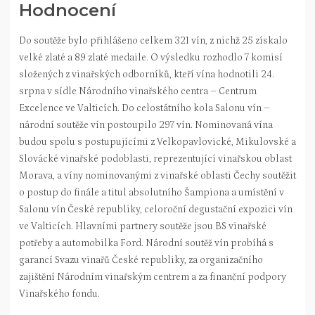
Hodnocení
Do soutěže bylo přihlášeno celkem 321 vín, z nichž 25 získalo
velké zlaté a 89 zlaté medaile. O výsledku rozhodlo 7 komisí
složených z vinařských odborníků, kteří vína hodnotili 24.
srpna v sídle Národního vinařského centra – Centrum
Excelence ve Valticích. Do celostátního kola Salonu vín –
národní soutěže vín postoupilo 297 vín. Nominovaná vína
budou spolu s postupujícími z Velkopavlovické, Mikulovské a
Slovácké vinařské podoblasti, reprezentující vinařskou oblast
Morava, a víny nominovanými z vinařské oblasti Čechy soutěžit
o postup do finále a titul absolutního Šampiona a umístění v
Salonu vín České republiky, celoroční degustační expozici vín
ve Valticích. Hlavními partnery soutěže jsou BS vinařské
potřeby a automobilka Ford. Národní soutěž vín probíhá s
garancí Svazu vinařů České republiky, za organizačního
zajištění Národním vinařským centrem a za finanční podpory
Vinařského fondu.