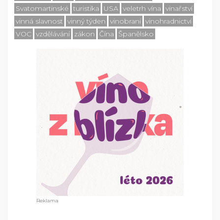
Svatomartinské
turistika
USA
veletrh vína
vinařství
vinná slavnost
vinný týden
vinobraní
vinohradnictví
VOC
vzdělávání
zákon
Čína
Španělsko