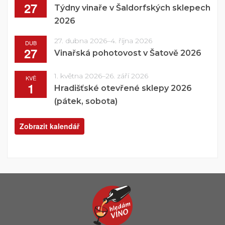
27
Týdny vinaře v Šaldorfských sklepech
2026
27. dubna 2026
–
4. října 2026
DUB
27
Vinařská pohotovost v Šatově 2026
1. května 2026
–
26. září 2026
KVĚ
1
Hradišťské otevřené sklepy 2026
(pátek, sobota)
Zobrazit kalendář