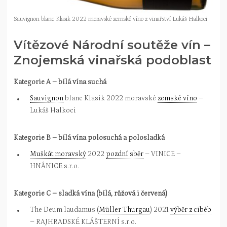
Sauvignon blanc Klasik 2022 moravské zemské víno z vinařství Lukáš Halkoci
Vítězové Národní soutěže vín –
Znojemská vinařská podoblast
Kategorie A – bílá vína suchá
Sauvignon
blanc Klasik 2022 moravské
zemské víno
–
Lukáš Halkoci
Kategorie B – bílá vína polosuchá a polosladká
Muškát moravský
2022
pozdní sběr
– VINICE –
HNÁNICE s.r.o.
Kategorie C – sladká vína (bílá, růžová i červená)
The Deum laudamus (
Müller Thurgau
) 2021
výběr z cibéb
– RAJHRADSKÉ KLÁŠTERNÍ s.r.o.