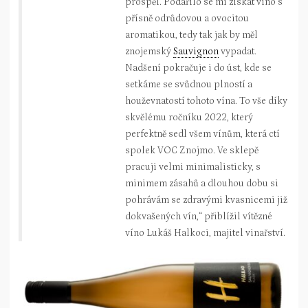
prospěl. Podařilo se mi získat víno s
přísně odrůdovou a ovocitou
aromatikou, tedy tak jak by měl
znojemský
Sauvignon
vypadat.
Nadšení pokračuje i do úst, kde se
setkáme se svůdnou plností a
houževnatostí tohoto vína. To vše díky
skvělému ročníku 2022, který
perfektně sedl všem vínům, která ctí
spolek VOC Znojmo. Ve sklepě
pracuji velmi minimalisticky, s
minimem zásahů a dlouhou dobu si
pohrávám se zdravými kvasnicemi již
dokvašených vín,“ přiblížil vítězné
víno Lukáš Halkoci, majitel vinařství.