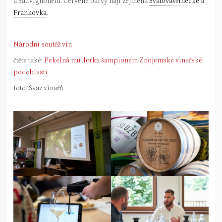
a Sauvignonem. Červené barvy hájí zejména
Svatovavřinecké
a
Frankovka
.
Národní soutěž vín
čtěte také:
Pekelná müllerka šampionem Znojemské vinařské
podoblasti
foto: Svaz vinařů