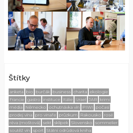
Štítky
anketa
bio
burčák
business
charita
ekologie
Francie
gastro
instituce
Itálie
Izrael
JAR
krimi
média
Německo
ochutnávka vín
PIWI
počasí
prodej vína
pro vinaře
průzkum
Rakousko
rosé
réva (moštová)
sekt
sklípek
Slovensko
sommelier
soutěž vín
sport
Státní odrůdová kniha