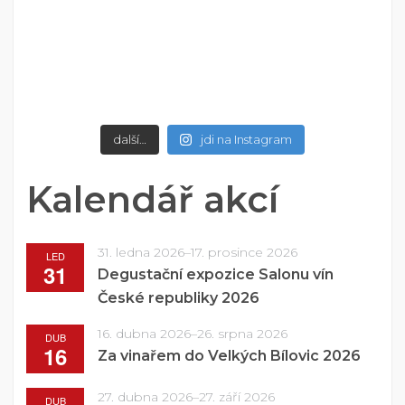
další…
jdi na Instagram
Kalendář akcí
31. ledna 2026
–
17. prosince 2026
LED
31
Degustační expozice Salonu vín
České republiky 2026
16. dubna 2026
–
26. srpna 2026
DUB
16
Za vinařem do Velkých Bílovic 2026
27. dubna 2026
–
27. září 2026
DUB