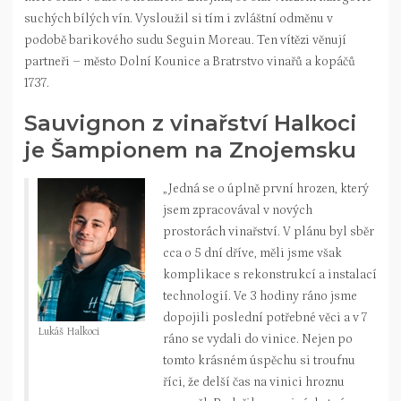
suchých bílých vín. Vysloužil si tím i zvláštní odměnu v
podobě barikového sudu Seguin Moreau. Ten vítězi věnují
partneři – město Dolní Kounice a Bratrstvo vinařů a kopáčů
1737.
Sauvignon z vinařství Halkoci
je Šampionem na Znojemsku
„Jedná se o úplně první hrozen, který
jsem zpracovával v nových
prostorách vinařství. V plánu byl sběr
cca o 5 dní dříve, měli jsme však
komplikace s rekonstrukcí a instalací
technologií. Ve 3 hodiny ráno jsme
dopojili poslední potřebné věci a v 7
Lukáš Halkoci
ráno se vydali do vinice. Nejen po
tomto krásném úspěchu si troufnu
říci, že delší čas na vinici hroznu