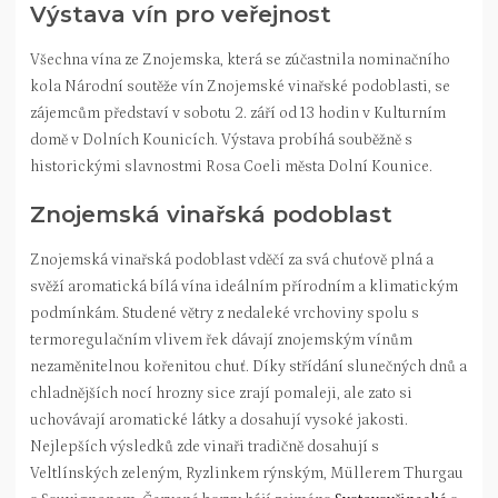
Výstava vín pro veřejnost
Všechna vína ze Znojemska, která se zúčastnila nominačního
kola Národní soutěže vín Znojemské vinařské podoblasti, se
zájemcům představí v sobotu 2. září od 13 hodin v Kulturním
domě v Dolních Kounicích. Výstava probíhá souběžně s
historickými slavnostmi Rosa Coeli města Dolní Kounice.
Znojemská vinařská podoblast
Znojemská vinařská podoblast vděčí za svá chuťově plná a
svěží aromatická bílá vína ideálním přírodním a klimatickým
podmínkám. Studené větry z nedaleké vrchoviny spolu s
termoregulačním vlivem řek dávají znojemským vínům
nezaměnitelnou kořenitou chuť. Díky střídání slunečných dnů a
chladnějších nocí hrozny sice zrají pomaleji, ale zato si
uchovávají aromatické látky a dosahují vysoké jakosti.
Nejlepších výsledků zde vinaři tradičně dosahují s
Veltlínských zeleným, Ryzlinkem rýnským, Müllerem Thurgau