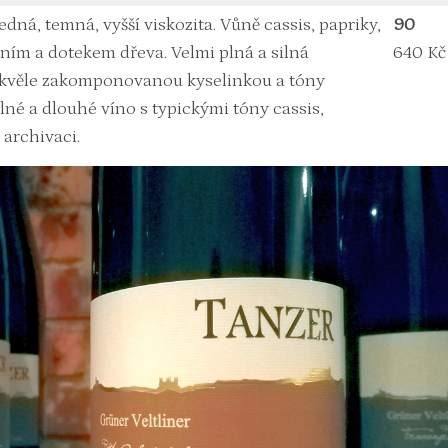
dná, temná, vyšší viskozita. Vůně cassis, papriky,
90
ením a dotekem dřeva. Velmi plná a silná
640 Kč
skvěle zakomponovanou kyselinkou a tóny
silné a dlouhé víno s typickými tóny cassis,
 archivaci.