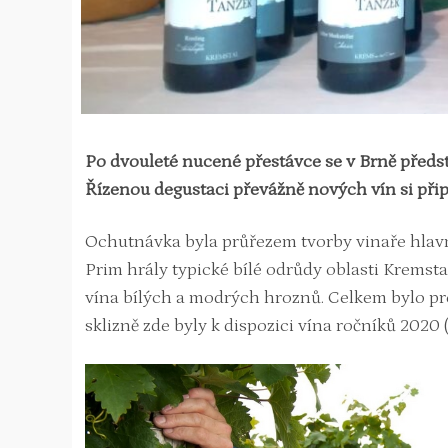
Po dvouleté nucené přestávce se v Brně předst
Řízenou degustaci převážně nových vín si při
Ochutnávka byla průřezem tvorby vinaře hlavně
Prim hrály typické bílé odrůdy oblasti Kremstal 
vína bílých a modrých hroznů. Celkem bylo pre
sklizně zde byly k dispozici vína ročníků 2020 (