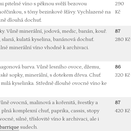
lmi pitelné víno s pěknou svěží bezovou
290
ořčinkou, s tóny bezinkové šťávy. Vychlazené na
Kč
edně dlouhá dochuť.
sky. Vůně minerální, jodová, medic, banán, kouř.
87
, slaná, kulatá kyselina, banánová dochuť.
280 Kč
ilné minerální víno vhodné k archivaci.
hagonová barva. Vůně lesního ovoce, džemu,
86
dské sopky, minerální, s dotekem dřeva. Chuť
320 Kč
, milá kyselinka. Středně dlouhé ovocné víno ke
Vůně ovocná, malinová a kořenitá, švestky a
87
 plná komplexní chuť, paprika, cassis, stopy
420 Kč
ocné, silné, tříslovité víno k archivaci, ale i
barrique
sudech.