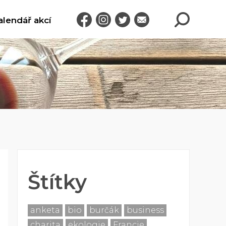
alendář akcí
Štítky
anketa
bio
burčák
business
charita
ekologie
Francie