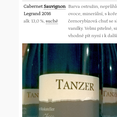
Cabernet
Sauvignon
Barva ostružin, neprůhle
Legrand 2016
ovoce, minerální, s koř
alk. 13,0 %,
suché
černorybízová chuť se 
vanilky. Velmi pitelné, 
vhodné pít nyní i k další