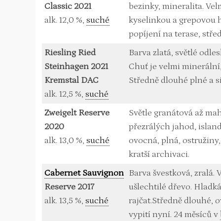
Classic 2021
bezinky, mineralita. Ve
alk. 12,0 %,
suché
kyselinkou a grepovou h
popíjení na terase, stř
Riesling Ried
Barva zlatá, světlé odle
Steinhagen 2021
Chuť je velmi minerální
Kremstal DAC
Středně dlouhé plné a s
alk. 12,5 %,
suché
Zweigelt Reserve
Světle granátová až ma
2020
přezrálých jahod, islan
alk. 13,0 %,
suché
ovocná, plná, ostružiny
kratší archivaci.
Cabernet Sauvignon
Barva švestková, zralá. 
Reserve 2017
ušlechtilé dřevo. Hladká
alk. 13,5 %,
suché
rajčat.Středně dlouhé, ov
vypití nyní. 24 měsíců v