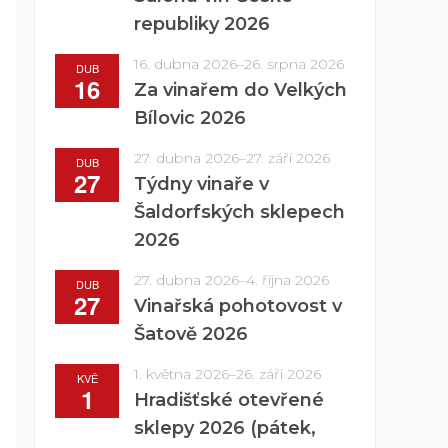
republiky 2026
16. dubna 2026
–
26. srpna 2026
DUB
16
Za vinařem do Velkých
Bílovic 2026
27. dubna 2026
–
27. září 2026
DUB
27
Týdny vinaře v
Šaldorfských sklepech
2026
27. dubna 2026
–
4. října 2026
DUB
27
Vinařská pohotovost v
Šatově 2026
1. května 2026
–
26. září 2026
KVĚ
1
Hradišťské otevřené
sklepy 2026 (pátek,