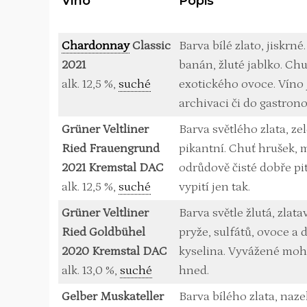
Víno
Popis
Chardonnay
Classic
Barva bílé zlato, jiskrn
2021
banán, žluté jablko. Chuť
alk. 12,5 %,
suché
exotického ovoce. Víno j
archivaci či do gastron
Grüner Veltliner
Barva světlého zlata, ze
Ried Frauengrund
pikantní. Chuť hrušek, m
2021 Kremstal DAC
odrůdově čisté dobře pit
alk. 12,5 %,
suché
vypití jen tak.
Grüner Veltliner
Barva světle žlutá, zlat
Ried Goldbühel
pryže, sulfátů, ovoce a 
2020 Kremstal DAC
kyselina. Vyvážené mohu
alk. 13,0 %,
suché
hned.
Gelber Muskateller
Barva bílého zlata, naze