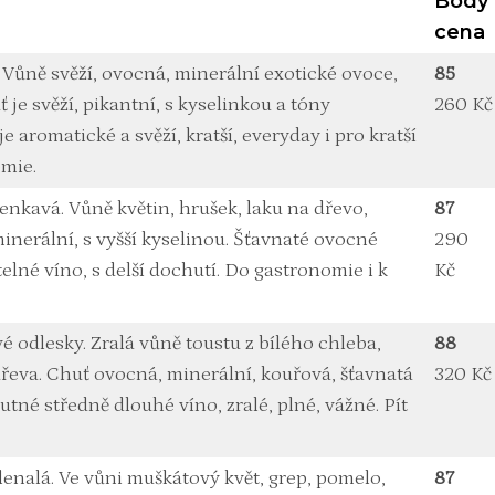
Body
cena
é. Vůně svěží, ovocná, minerální exotické ovoce,
85
 je svěží, pikantní, s kyselinkou a tóny
260 Kč
e aromatické a svěží, kratší, everyday i pro kratší
omie.
lenkavá. Vůně květin, hrušek, laku na dřevo,
87
inerální, s vyšší kyselinou. Šťavnaté ovocné
290
elné víno, s delší dochutí. Do gastronomie i k
Kč
avé odlesky. Zralá vůně toustu z bílého chleba,
88
dřeva. Chuť ovocná, minerální, kouřová, šťavnatá
320 Kč
tné středně dlouhé víno, zralé, plné, vážné. Pít
lenalá. Ve vůni muškátový květ, grep, pomelo,
87