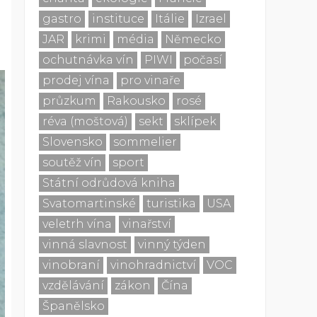
gastro
instituce
Itálie
Izrael
JAR
krimi
média
Německo
ochutnávka vín
PIWI
počasí
prodej vína
pro vinaře
průzkum
Rakousko
rosé
réva (moštová)
sekt
sklípek
Slovensko
sommelier
soutěž vín
sport
Státní odrůdová kniha
Svatomartinské
turistika
USA
veletrh vína
vinařství
vinná slavnost
vinný týden
vinobraní
vinohradnictví
VOC
vzdělávání
zákon
Čína
Španělsko