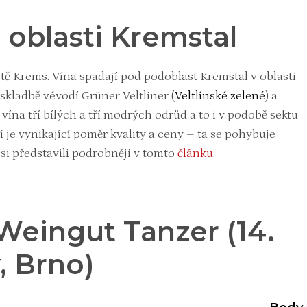
 oblasti Kremstal
tě Krems. Vína spadají pod podoblast Kremstal v oblasti
kladbě vévodí Grüner Veltliner (
Veltlínské zelené
) a
 i vína tří bílých a tří modrých odrůd a to i v podobě sektu
je vynikající poměr kvality a ceny – ta se pohybuje
si představili podrobněji v tomto
článku
.
Weingut Tanzer (14.
, Brno)