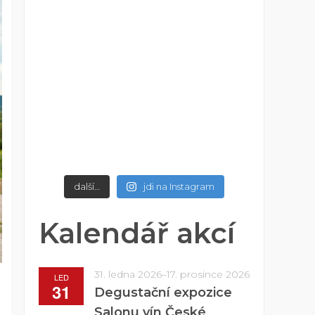
další…
jdi na Instagram
Kalendář akcí
31. ledna 2026
–
17. prosince 2026
LED
31
Degustační expozice
Salonu vín České