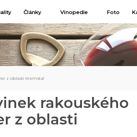
ality
Články
Vínopedie
Foto
K
r z oblasti Kremstal
vinek rakouského
 z oblasti