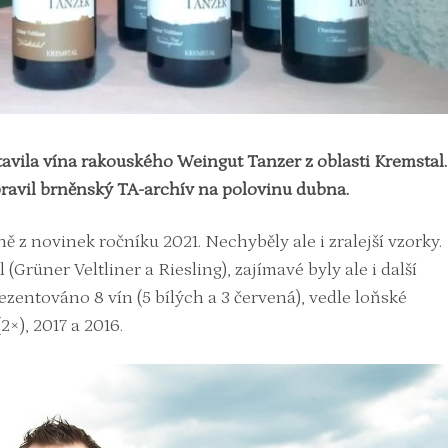
avila vína rakouského Weingut Tanzer z oblasti Kremstal.
pravil brněnský TA-archív na polovinu dubna.
 z novinek ročníku 2021. Nechyběly ale i zralejší vzorky.
(Grüner Veltliner a Riesling), zajímavé byly ale i další
zentováno 8 vín (5 bílých a 3 červená), vedle loňské
2×), 2017 a 2016.