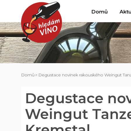
Domů
Aktu
Domů
Degustace novinek rakouského Weingut Tanze
Degustace no
Weingut Tanzer
Kremstal