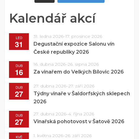
Kalendář akcí
31. ledna 2026
–
17. prosince 2026
LED
31
Degustační expozice Salonu vín
České republiky 2026
16. dubna 2026
–
26. srpna 2026
DUB
16
Za vinařem do Velkých Bílovic 2026
27. dubna 2026
–
27. září 2026
DUB
27
Týdny vinaře v Šaldorfských sklepech
2026
27. dubna 2026
–
4. října 2026
DUB
27
Vinařská pohotovost v Šatově 2026
1. května 2026
–
26. září 2026
KVĚ