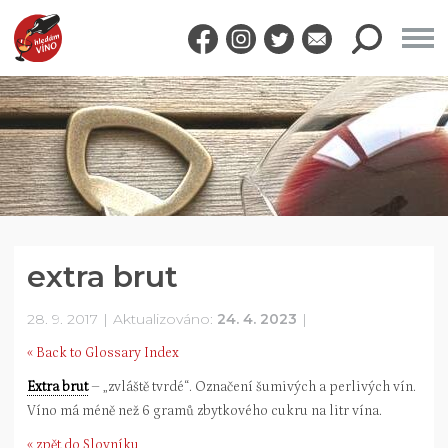
extra brut
28. 9. 2017
Aktualizováno:
24. 4. 2023
« Back to Glossary Index
Extra brut
– „zvláště tvrdé“. Označení šumivých a perlivých vín.
Víno má méně než 6 gramů zbytkového cukru na litr vína.
« zpět do Slovníku