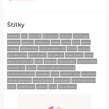
Štítky
anketa
bio
burčák
business
charita
ekologie
Francie
gastro
instituce
Itálie
Izrael
JAR
krimi
média
Německo
ochutnávka vín
PIWI
počasí
prodej vína
pro vinaře
průzkum
Rakousko
rosé
réva (moštová)
sekt
sklípek
Slovensko
sommelier
soutěž vín
sport
Státní odrůdová kniha
Svatomartinské
turistika
USA
veletrh vína
vinařství
vinná slavnost
vinný týden
vinobraní
vinohradnictví
VOC
vzdělávání
zákon
Čína
Španělsko