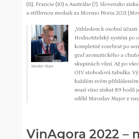
(11), Francie (10) a Austrálie (7). Slovensko zí
a stříbrnou medaili za Movino Noria 2021 (Mov
„Vzhledem k osobní účasti 
Hodnotitelský systém po ot
kompletně rozebrat po senz
graf aromatického a chuťo
skupinách vůní. Až po vše
Miroslav Majer
OIV stobodová tabulka. Vý
každém svém přihlášeném v
musí víno získat 89 bodů je
sdělil Miroslav Majer z vin
VinAgora 2022 – 