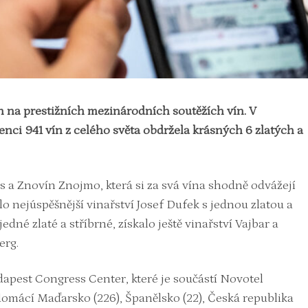
h na prestižních mezinárodních soutěžích vín. V
nci 941 vín z celého světa obdržela krásných 6 zlatých a
s a Znovín Znojmo, která si za svá vína shodně odvážejí
lo nejúspěšnější vinařství Josef Dufek s jednou zlatou a
dné zlaté a stříbrné, získalo ještě vinařství Vajbar a
erg.
apest Congress Center, které je součástí Novotel
 domácí Maďarsko (226), Španělsko (22), Česká republika