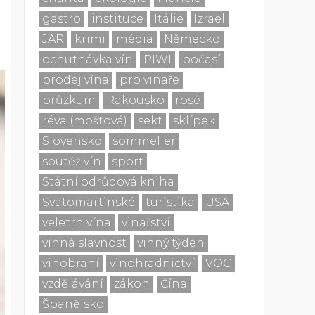
gastro
instituce
Itálie
Izrael
JAR
krimi
média
Německo
ochutnávka vín
PIWI
počasí
prodej vína
pro vinaře
průzkum
Rakousko
rosé
réva (moštová)
sekt
sklípek
Slovensko
sommelier
soutěž vín
sport
Státní odrůdová kniha
Svatomartinské
turistika
USA
veletrh vína
vinařství
vinná slavnost
vinný týden
vinobraní
vinohradnictví
VOC
vzdělávání
zákon
Čína
Španělsko