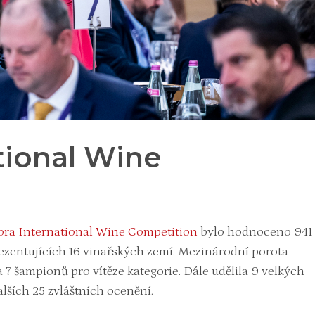
tional Wine
ora International Wine Competition
bylo hodnoceno 941
ezentujících 16 vinařských zemí. Mezinárodní porota
a 7 šampionů pro vítěze kategorie. Dále udělila 9 velkých
alších 25 zvláštních ocenění.