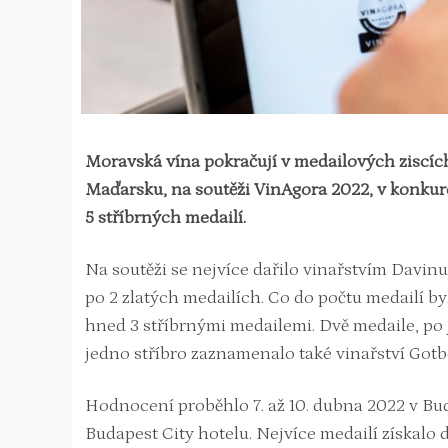
Moravská vína pokračují v medailových ziscíc
Maďarsku, na soutěži VinAgora 2022, v konkure
5 stříbrných medailí.
Na soutěži se nejvíce dařilo vinařstvím Davinu
po 2 zlatých medailích. Co do počtu medailí by
hned 3 stříbrnými medailemi. Dvě medaile, po je
jedno stříbro zaznamenalo také vinařství Gotb
Hodnocení proběhlo 7. až 10. dubna 2022 v Bud
Budapest City hotelu. Nejvíce medailí získalo