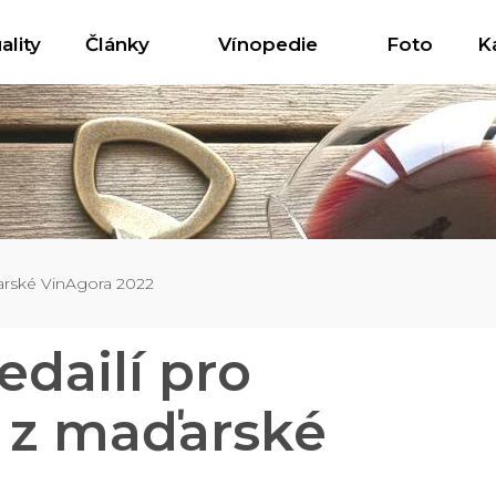
ality
Články
Vínopedie
Foto
K
ďarské VinAgora 2022
edailí pro
 z maďarské