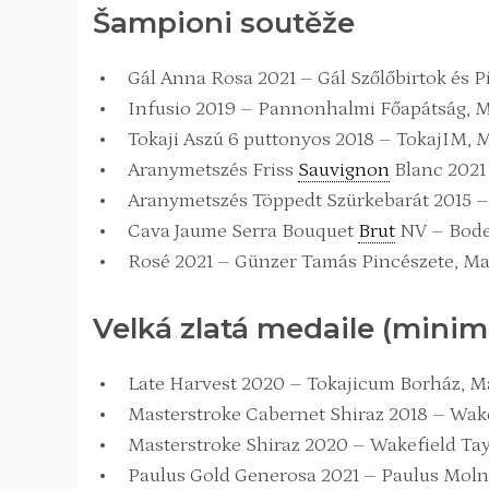
Šampioni soutěže
Gál Anna Rosa 2021 – Gál Szőlőbirtok és 
Infusio 2019 – Pannonhalmi Főapátság,
Tokaji Aszú 6 puttonyos 2018 – TokajIM, 
Aranymetszés Friss
Sauvignon
Blanc 2021 
Aranymetszés Töppedt Szürkebarát 2015 –
Cava Jaume Serra Bouquet
Brut
NV – Bodeg
Rosé 2021 – Günzer Tamás Pincészete, Ma
Velká zlatá medaile (minim
Late Harvest 2020 – Tokajicum Borház, M
Masterstroke Cabernet Shiraz 2018 – Wakef
Masterstroke Shiraz 2020 – Wakefield Tayl
Paulus Gold Generosa 2021 – Paulus Moln