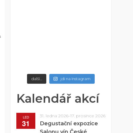
a
další…
jdi na Instagram
Kalendář akcí
31. ledna 2026
–
17. prosince 2026
LED
31
Degustační expozice
Salonu vín České