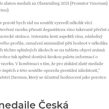
skalo zlatou medaili za Olaszrizling 2021 (Promitor Vinorum)
ino).
v porotě bych rád na soutěži vyzvedl několik věcí.
evření vzorku přinutí degustátora víno takzvaně přečíst 
orické stránce. Intenzita šesti aspektů vína, následný
vého profilu, označení minimálně pěti hodnot v několika
ch těchto splněných úkolech se na tabletu objeví známá
robce tak zpětně dostává širokou paletu informací o
zorku. V kombinaci s tím, že pro získání zlaté medaile
 úspěch z této soutěže opravdu prestižní záležitostí,“
ařství Davinus, který se účastnil hodnocení jako porotce.
medaile Česká