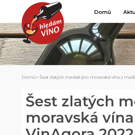
Domů
Aktu
Domů
Šest zlatých medailí pro moravská vína z ma
Šest zlatých m
moravská vína
VinAgora 2022