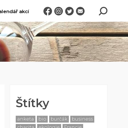
alendář akcí
Štítky
anketa
bio
burčák
business
charita
ekologie
Francie