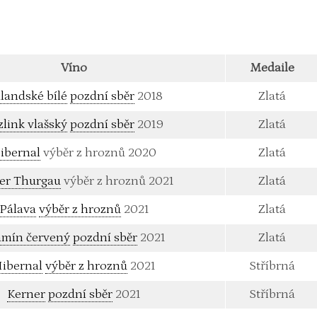
Víno
Medaile
landské bílé
pozdní sběr
2018
Zlatá
zlink vlašský
pozdní sběr
2019
Zlatá
ibernal
výběr z hroznů 2020
Zlatá
er Thurgau
výběr z hroznů 2021
Zlatá
Pálava
výběr z hroznů
2021
Zlatá
amín červený
pozdní sběr
2021
Zlatá
ibernal
výběr z hroznů
2021
Stříbrná
Kerner
pozdní sběr
2021
Stříbrná