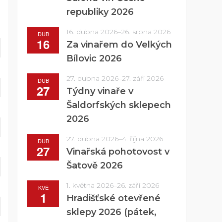
republiky 2026
16. dubna 2026
–
26. srpna 2026
DUB
16
Za vinařem do Velkých
Bílovic 2026
27. dubna 2026
–
27. září 2026
DUB
27
Týdny vinaře v
Šaldorfských sklepech
2026
27. dubna 2026
–
4. října 2026
DUB
27
Vinařská pohotovost v
Šatově 2026
1. května 2026
–
26. září 2026
KVĚ
1
Hradišťské otevřené
sklepy 2026 (pátek,