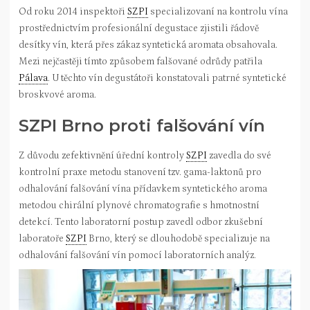
Od roku 2014 inspektoři
SZPI
specializovaní na kontrolu vína
prostřednictvím profesionální degustace zjistili řádově
desítky vín, která přes zákaz syntetická aromata obsahovala.
Mezi nejčastěji tímto způsobem falšované odrůdy patřila
Pálava
. U těchto vín degustátoři konstatovali patrné syntetické
broskvové aroma.
SZPI Brno proti falšování vín
Z důvodu zefektivnění úřední kontroly
SZPI
zavedla do své
kontrolní praxe metodu stanovení tzv. gama-laktonů pro
odhalování falšování vína přídavkem syntetického aroma
metodou chirální plynové chromatografie s hmotnostní
detekcí. Tento laboratorní postup zavedl odbor zkušební
laboratoře
SZPI
Brno, který se dlouhodobě specializuje na
odhalování falšování vín pomocí laboratorních analýz.