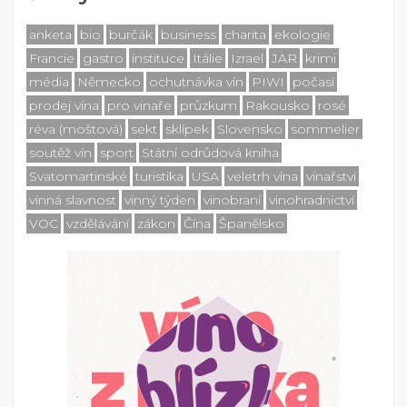
anketa
bio
burčák
business
charita
ekologie
Francie
gastro
instituce
Itálie
Izrael
JAR
krimi
média
Německo
ochutnávka vín
PIWI
počasí
prodej vína
pro vinaře
průzkum
Rakousko
rosé
réva (moštová)
sekt
sklípek
Slovensko
sommelier
soutěž vín
sport
Státní odrůdová kniha
Svatomartinské
turistika
USA
veletrh vína
vinařství
vinná slavnost
vinný týden
vinobraní
vinohradnictví
VOC
vzdělávání
zákon
Čína
Španělsko