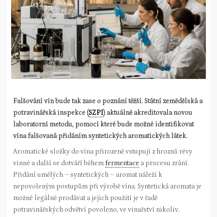
Falšování vín bude tak zase o poznání těžší.
Státní zemědělská a
potravinářská inspekce (
SZPI
) aktuálně akreditovala novou
laboratorní metodu, pomocí které bude možné identifikovat
vína falšovaná přidáním syntetických aromatických látek.
Aromatické složky do vína přirozeně vstupují z hroznů révy
vinné a další se dotváří během
fermentace
a procesu zrání.
Přidání umělých – syntetických – aromat náleží k
nepovoleným postupům při výrobě vína. Syntetická aromata je
možné legálně prodávat a jejich použití je v řadě
potravinářských odvětví povoleno, ve vinařství nikoliv.