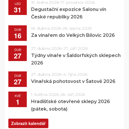
31. ledna 2026
–
17. prosince 2026
LED
31
Degustační expozice Salonu vín
České republiky 2026
16. dubna 2026
–
26. srpna 2026
DUB
16
Za vinařem do Velkých Bílovic 2026
27. dubna 2026
–
27. září 2026
DUB
27
Týdny vinaře v Šaldorfských sklepech
2026
27. dubna 2026
–
4. října 2026
DUB
27
Vinařská pohotovost v Šatově 2026
1. května 2026
–
26. září 2026
KVĚ
1
Hradišťské otevřené sklepy 2026
(pátek, sobota)
Zobrazit kalendář