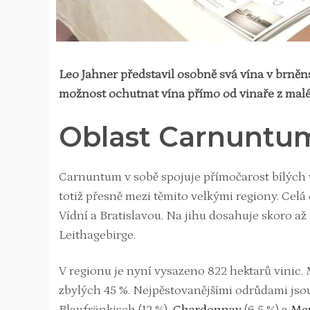
Leo Jahner představil osobně svá vína v brně
možnost ochutnat vína přímo od vinaře z mal
Oblast Carnuntu
Carnuntum v sobě spojuje přímočarost bílých 
totiž přesně mezi těmito velkými regiony. Cel
Vídní a Bratislavou. Na jihu dosahuje skoro 
Leithagebirge.
V regionu je nyní vysazeno 822 hektarů vinic. 
zbylých 45 %. Nejpěstovanějšími odrůdami jsou 
Blaufränkisch (12 %),
Chardonnay
(6,5 %) a
Mer