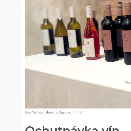
Vína Weingut Jahner na degustaci v Brně
Ochutnávka vín