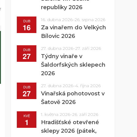
republiky 2026
16. dubna 2026
–
26. srpna 2026
DUB
16
Za vinařem do Velkých
Bílovic 2026
27. dubna 2026
–
27. září 2026
DUB
27
Týdny vinaře v
Šaldorfských sklepech
2026
27. dubna 2026
–
4. října 2026
DUB
27
Vinařská pohotovost v
Šatově 2026
1. května 2026
–
26. září 2026
KVĚ
1
Hradišťské otevřené
sklepy 2026 (pátek,