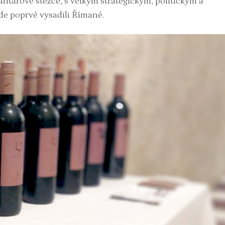
antarové stezce, s velkým strategickým, politickým a
e poprvé vysadili Římané.