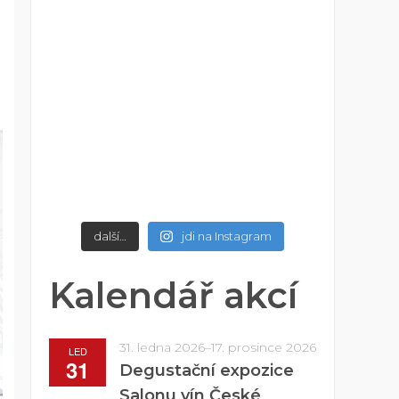
další…
jdi na Instagram
Kalendář akcí
31. ledna 2026
–
17. prosince 2026
LED
31
Degustační expozice
Salonu vín České