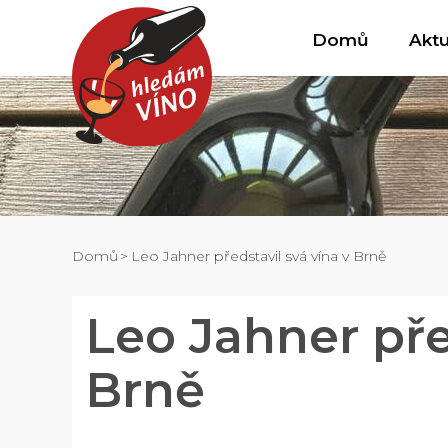
Domů
Aktu
Domů
Leo Jahner představil svá vína v Brně
Leo Jahner pře
Brně