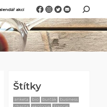
alendář akcí
Štítky
anketa
bio
burčák
business
charita
ekologie
Francie