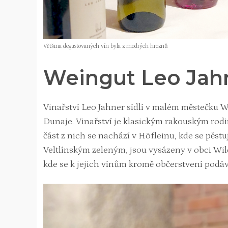
Většina degustovaných vín byla z modrých hroznů
Weingut Leo Jah
Vinařství Leo Jahner sídlí v malém městečku
Dunaje. Vinařství je klasickým rakouským rod
část z nich se nachází v Höfleinu, kde se pěstu
Veltlínským zeleným, jsou vysázeny v obci W
kde se k jejich vínům kromě občerstvení podáv