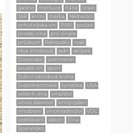
gastro
instituce
Itálie
Izrael
JAR
krimi
média
Německo
ochutnávka vín
PIWI
počasí
prodej vína
pro vinaře
průzkum
Rakousko
rosé
réva (moštová)
sekt
sklípek
Slovensko
sommelier
soutěž vín
sport
Státní odrůdová kniha
Svatomartinské
turistika
USA
veletrh vína
vinařství
vinná slavnost
vinný týden
vinobraní
vinohradnictví
VOC
vzdělávání
zákon
Čína
Španělsko