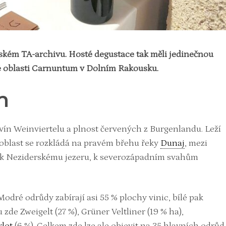
nském TA-archivu. Hosté degustace tak měli jedinečnou
é oblasti Carnuntum v Dolním Rakousku.
m
vín Weinviertelu a plnost červených z Burgenlandu. Leží
á oblast se rozkládá na pravém břehu řeky
Dunaj
, mezi
až k Neziderskému jezeru, k severozápadním svahům
Modré odrůdy zabírají asi 55 % plochy vinic, bílé pak
zde Zweigelt (27 %), Grüner Veltliner (19 % ha),
lot
(6 %). Celkem zde lze ale objevit na 35 hlavních odrůd