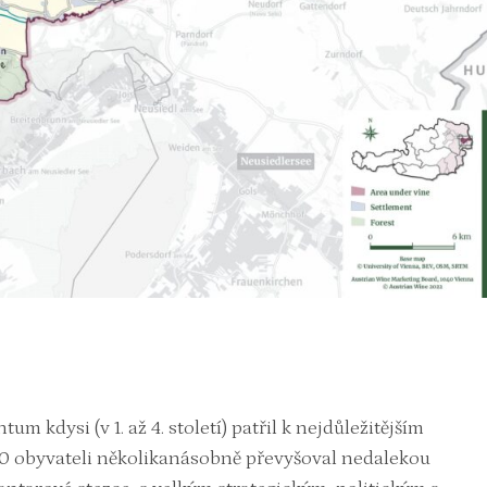
kdysi (v 1. až 4. století) patřil k nejdůležitějším
0 obyvateli několikanásobně převyšoval nedalekou