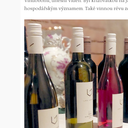
Vindobonu, dnešní Vídeň. Byl křižovatkou na J
hospodářským významem. Také vinnou révu zd