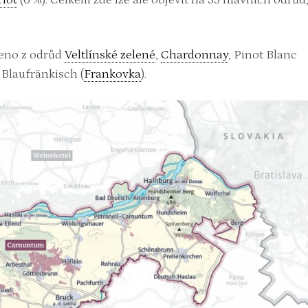
eno z odrůd
Veltlínské zelené
, ​​
Chardonnay
, Pinot Blanc
 Blaufränkisch (
Frankovka
).