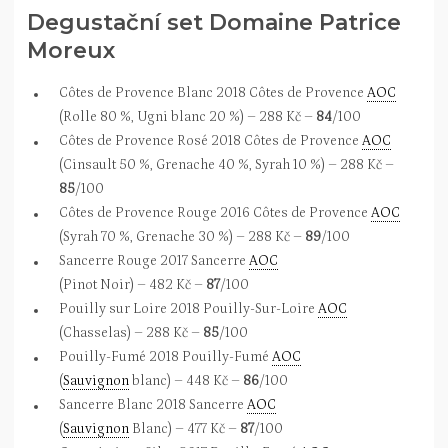
Degustační set Domaine Patrice
Moreux
Côtes de Provence Blanc 2018 Côtes de Provence
AOC
(Rolle 80 %, Ugni blanc 20 %) – 288 Kč –
84
/100
Côtes de Provence Rosé 2018 Côtes de Provence
AOC
(Cinsault 50 %, Grenache 40 %, Syrah 10 %) – 288 Kč –
85
/100
Côtes de Provence Rouge 2016 Côtes de Provence
AOC
(Syrah 70 %, Grenache 30 %) – 288 Kč –
89
/100
Sancerre Rouge 2017 Sancerre
AOC
(Pinot Noir) – 482 Kč –
87
/100
Pouilly sur Loire 2018 Pouilly-Sur-Loire
AOC
(Chasselas) – 288 Kč –
85
/100
Pouilly-Fumé 2018 Pouilly-Fumé
AOC
(
Sauvignon
blanc) – 448 Kč –
86
/100
Sancerre Blanc 2018 Sancerre
AOC
(
Sauvignon
Blanc) – 477 Kč –
87
/100