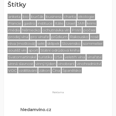
Štítky
anketa
bio
burčák
business
charita
ekologie
Francie
gastro
instituce
Itálie
Izrael
JAR
krimi
média
Německo
ochutnávka vín
PIWI
počasí
prodej vína
pro vinaře
průzkum
Rakousko
rosé
réva (moštová)
sekt
sklípek
Slovensko
sommelier
soutěž vín
sport
Státní odrůdová kniha
Svatomartinské
turistika
USA
veletrh vína
vinařství
vinná slavnost
vinný týden
vinobraní
vinohradnictví
VOC
vzdělávání
zákon
Čína
Španělsko
hledamvino.cz