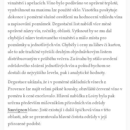
vinařství i apelacích. Víno bylo podáváno ve správné teplotě,
vyzdvihnout na maximu lze použité sklo. Vinotéka poskytuje
dokonce i poměrně slušné osvětlení na hodnocení vzhledu vína
a zapisování poznámek. Degustační list nabídl více méně
správné názvy vín, ročníky, oblasti. Vytknout by se mu dal
chybějící název testovaného vinařství a málo místa pro
poznámky u jednotlivých vín. Chyběly i ceny za láhev či karton,
ale to zde tradičně vyřešili druhým objednávkovým listem
distribuovaným v průběhu večera. Za úvahu by stálo uvedení
odrůdového složení jednotlivých vín a pokud bychom se
dostali do nejvyššího levelu, pak i analytické hodnoty.
Degustace ukázala, že i v poměrně základních vínech z
Provence lze najít velmi pěkné kousky, obzvláště červené víno v
poměru k ceně excelovalo. Hlavní nabídka z Loiry byla pak
určena především milovníkům přírodních vín odrůdy
Sauvignon
blanc. Jistě existují i další špičková vína v této
oblasti, zde se prezentovala hlavně čistota odrůdy v její
přirozené podobě.