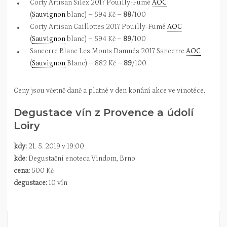
Corty Artisan Silex 2017 Pouilly-Fumé
AOC
(
Sauvignon
blanc) – 594 Kč –
88
/100
Corty Artisan Caillottes 2017 Pouilly-Fumé
AOC
(
Sauvignon
blanc) – 594 Kč –
89
/100
Sancerre Blanc Les Monts Damnés 2017 Sancerre
AOC
(
Sauvignon
Blanc) – 882 Kč –
89
/100
Ceny jsou včetně daně a platné v den konání akce ve vinotéce.
Degustace vín z Provence a údolí
Loiry
kdy:
21. 5. 2019 v 19:00
kde:
Degustační enoteca Vindom, Brno
cena:
500 Kč
degustace:
10 vín