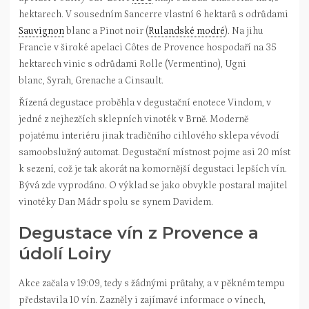
hektarech. V sousedním Sancerre vlastní 6 hektarů s odrůdami
Sauvignon
blanc a Pinot noir (
Rulandské modré
). Na jihu
Francie v široké apelaci Côtes de Provence hospodaří na 35
hektarech vinic s odrůdami Rolle (Vermentino), Ugni
blanc, Syrah, Grenache a Cinsault.
Řízená degustace proběhla v degustační enotece Vindom, v
jedné z nejhezčích sklepních vinoték v Brně. Moderně
pojatému interiéru jinak tradičního cihlového sklepa vévodí
samoobslužný automat. Degustační místnost pojme asi 20 míst
k sezení, což je tak akorát na komornější degustaci lepších vín.
Bývá zde vyprodáno. O výklad se jako obvykle postaral majitel
vinotéky Dan Mádr spolu se synem Davidem.
Degustace vín z Provence a
údolí Loiry
Akce začala v 19:09, tedy s žádnými průtahy, a v pěkném tempu
představila 10 vín. Zazněly i zajímavé informace o vínech,