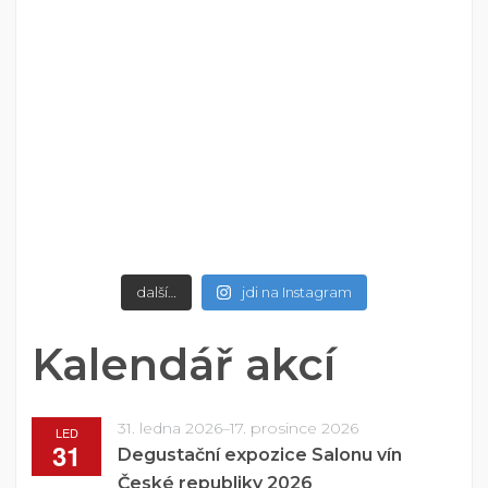
další…
jdi na Instagram
Kalendář akcí
31. ledna 2026
–
17. prosince 2026
LED
31
Degustační expozice Salonu vín
České republiky 2026