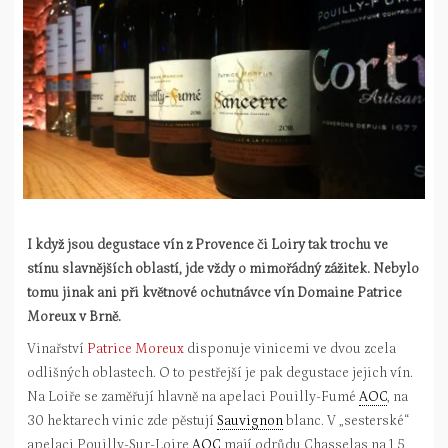
I když jsou degustace vín z Provence či Loiry tak trochu ve
stínu slavnějších oblastí, jde vždy o mimořádný zážitek. Nebylo
tomu jinak ani při květnové ochutnávce vín Domaine Patrice
Moreux v Brně.
Vinařství
Patrice Moreux
disponuje vinicemi ve dvou zcela
odlišných oblastech. O to pestřejší je pak degustace jejich vín.
Na Loiře se zaměřují hlavně na apelaci Pouilly-Fumé
AOC
, na
30 hektarech vinic zde pěstují
Sauvignon
blanc. V „sesterské“
apelaci Pouilly-Sur-Loire
AOC
mají odrůdu Chasselas na 1,5