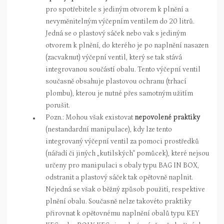
pro spotřebitele s jediným otvorem k plnění a
nevyměnitelným výčepním ventilem do 20 litrů.
Jedná se o plastový sáček nebo vak s jediným
otvorem k plnění, do kterého je po naplnění nasazen
(zacvaknut) výčepní ventil, který se tak stává
integrovanou součástí obalu. Tento výčepní ventil
současně obsahuje plastovou ochranu (trhací
plombu), kterou je nutné přes samotným užitím
porušit.
Pozn.: Mohou však existovat
nepovolené praktiky
(nestandardní manipulace), kdy lze tento
integrovaný výčepní ventil za pomoci prostředků
(nářadí či jiných „kutilských“ pomůcek), které nejsou
určeny pro manipulaci s obaly typu BAG IN BOX,
odstranit a plastový sáček tak opětovně naplnit.
Nejedná se však o běžný způsob použití, respektive
plnění obalu. Současně nelze takovéto praktiky
přirovnat k opětovnému naplnění obalů typu KEY