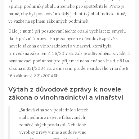
splňují podmínky obalu určeného pro spotřebitele. Proto je
nutné, aby byl posuzován každý jednotlivý obal individuálně,
ve vazbě na splnění zákonných podmínek.
Dále je nutné při posuzování těchto obalů vycházet ze smyslu
dané právní úpravy. Ten je zachycen v důvodové zprávě k
novele zákona o vinohradnictví a vinařství, která byla
provedena zákonem č. 26/2017 Sb. Zde je odůvodněna zaváděná
oznamovací povinnost pro příjemce nebaleného vína dle § 14a
zákona č. 321/2004 Sb. a omezení prodeje sudového vína dle §
16b zákona č. 321/2004 Sb.
Výtah z důvodové zprávy k novele
zákona o vinohradnictví a vinařství
„Sudová vína se v posledních letech
stala jedním z nejvíce falšovaných
zemědělských produktů. Nebalené
výrobky z révy vinné a sudové víno