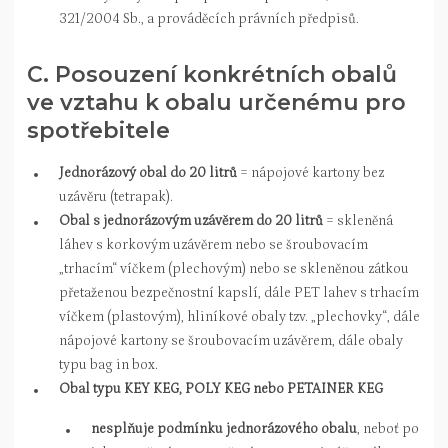
321/2004 Sb., a prováděcích právních předpisů.
C. Posouzení konkrétních obalů
ve vztahu k obalu určenému pro
spotřebitele
Jednorázový obal do 20 litrů
= nápojové kartony bez
uzávěru (tetrapak).
Obal s jednorázovým uzávěrem do 20 litrů
= skleněná
láhev s korkovým uzávěrem nebo se šroubovacím
„trhacím“ víčkem (plechovým) nebo se skleněnou zátkou
přetaženou bezpečnostní kapslí, dále PET lahev s trhacím
víčkem (plastovým), hliníkové obaly tzv. „plechovky“, dále
nápojové kartony se šroubovacím uzávěrem, dále obaly
typu bag in box.
Obal typu KEY KEG, POLY KEG nebo PETAINER KEG
nesplňuje podmínku jednorázového obalu
, neboť po