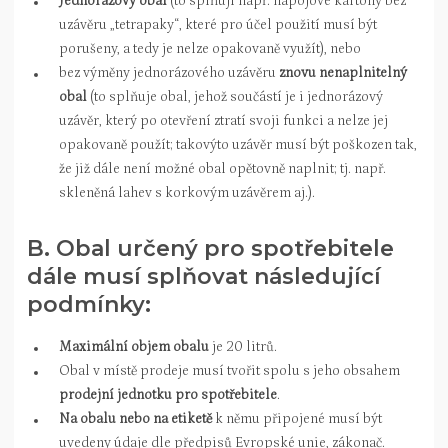
Jednorázový obal
(to splňují např. nápojové kartony bez
uzávěru „tetrapaky“, které pro účel použití musí být
porušeny, a tedy je nelze opakovaně využít), nebo
bez výměny jednorázového uzávěru
znovu nenaplnitelný
obal
(to splňuje obal, jehož součástí je i jednorázový
uzávěr, který po otevření ztratí svoji funkci a nelze jej
opakovaně použít; takovýto uzávěr musí být poškozen tak,
že již dále není možné obal opětovně naplnit; tj. např.
skleněná lahev s korkovým uzávěrem aj.).
B. Obal určený pro spotřebitele
dále musí splňovat následující
podmínky:
Maximální objem obalu
je 20 litrů.
Obal v místě prodeje musí tvořit spolu s jeho obsahem
prodejní jednotku pro spotřebitele
.
Na obalu nebo na etiketě
k němu připojené musí být
uvedeny údaje dle předpisů Evropské unie, zákonač.