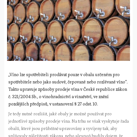
„Víno lze spotřebiteli prodávat pouze v obalu určeném pro
spotřebitele nebo jako sudové, čepované nebo rozlévané víno“.
Takto upravuje způsoby prodeje vína v České republice zákon
č. 321/2004 Sb., o vinohradnictví a vinařství, ve znění
pozdějších předpisů, v ustanovení § 27 odst. 10.
Je tedy nutné rozlišit, jaké obaly je možné používat pro
jednotlivé způsoby prodeje vína. Na trhu se však vyskytuje řada
obalů, které jsou průběžně upravovány a vyvíjeny tak, aby
splňovaly náležitosti zákona, nebo alespoň budily dojem, že