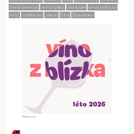
vinná slavnost
vinný týden
vinobraní
vinohradnictví
VOC
vzdělávání
zákon
Čína
Španělsko