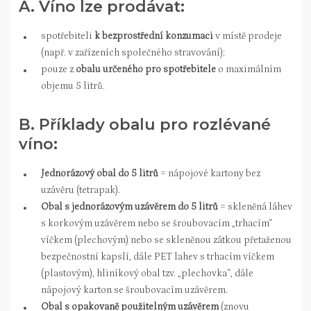
A. Víno lze prodávat:
spotřebiteli
k bezprostřední konzumaci
v místě prodeje
(např. v zařízeních společného stravování);
pouze z
obalu určeného pro spotřebitele
o maximálním
objemu 5 litrů.
​B. Příklady obalu pro rozlévané
víno:
Jednorázový obal do 5 litrů
= nápojové kartony bez
uzávěru (tetrapak).
Obal s jednorázovým uzávěrem do 5 litrů
= skleněná láhev
s korkovým uzávěrem nebo se šroubovacím „trhacím“
víčkem (plechovým) nebo se skleněnou zátkou přetaženou
bezpečnostní kapslí, dále PET lahev s trhacím víčkem
(plastovým), hliníkový obal tzv. „plechovka“, dále
nápojový karton se šroubovacím uzávěrem.
Obal s opakovaně použitelným uzávěrem
(znovu