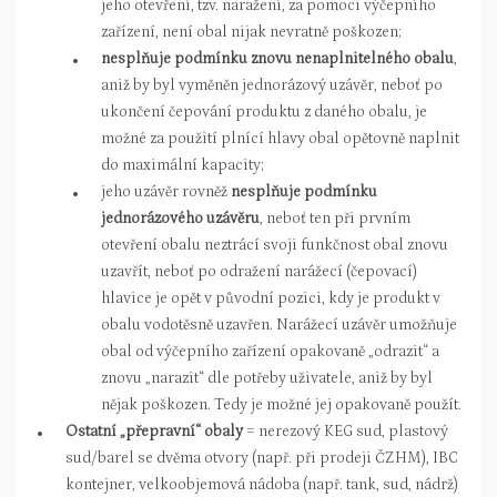
jeho otevření, tzv. naražení, za pomoci výčepního
zařízení, není obal nijak nevratně poškozen;
nesplňuje podmínku znovu nenaplnitelného obalu
,
aniž by byl vyměněn jednorázový uzávěr, neboť po
ukončení čepování produktu z daného obalu, je
možné za použití plnící hlavy obal opětovně naplnit
do maximální kapacity;
jeho uzávěr rovněž
nesplňuje podmínku
jednorázového uzávěru
, neboť ten při prvním
otevření obalu neztrácí svoji funkčnost obal znovu
uzavřít, neboť po odražení narážecí (čepovací)
hlavice je opět v původní pozici, kdy je produkt v
obalu vodotěsně uzavřen. Narážecí uzávěr umožňuje
obal od výčepního zařízení opakovaně „odrazit“ a
znovu „narazit“ dle potřeby uživatele, aniž by byl
nějak poškozen. Tedy je možné jej opakovaně použít.
Ostatní „přepravní“ obaly
= nerezový KEG sud, plastový
sud/barel se dvěma otvory (např. při prodeji ČZHM), IBC
kontejner, velkoobjemová nádoba (např. tank, sud, nádrž)