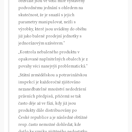
obzvlášť jsou ve větší míře vystaveny
podvodnému jednání s ohledem na
skutečnost, že je snazší s jejich
parametry manipulovat, nežli s
výrobky, které jsou uváděny do oběhu
již jako balené prodejní jednotky s
jednorázovým uzávěrem.“
„Kontrola nebaleného produktu v
opakovaně naplnitelných obalech je z
povahy věci nanejvýš problematická.“
„Státní zemědělskou a potravinářskou
inspekcí je každoročně zjišťováno
nezanedbatelné množství nedodržení
právních předpisů, přičemž se tak
často děje až ve fázi, kdy již jsou
produkty dále distribuovány po
České republice a je následně obtížné
resp. často nemožné dohledat, kde
došlo ke vzniku zjištěného nedostatku.