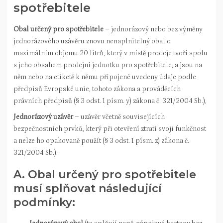
spotřebitele
Obal určený pro spotřebitele
– jednorázový nebo bez výměny
jednorázového uzávěru znovu nenaplnitelný obal o
maximálním objemu 20 litrů, který v místě prodeje tvoří spolu
s jeho obsahem prodejní jednotku pro spotřebitele, a jsou na
něm nebo na etiketě k němu připojené uvedeny údaje podle
předpisů Evropské unie, tohoto zákona a prováděcích
právních předpisů (§ 3 odst. 1 písm. y) zákona č. 321/2004 Sb.),
Jednorázový uzávěr
– uzávěr včetně souvisejících
bezpečnostních prvků, který při otevření ztratí svoji funkčnost
a nelze ho opakovaně použít (§ 3 odst. 1 písm. z) zákona č.
321/2004 Sb.).
A. Obal určený pro spotřebitele
musí splňovat následující
podmínky: