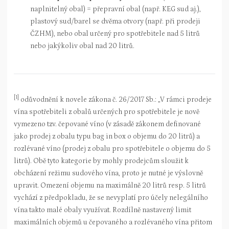
naplnitelný obal) = přepravní obal (např. KEG sud aj.),
plastový sud/barel se dvěma otvory (např. při prodeji
ČZHM), nebo obal určený pro spotřebitele nad 5 litrů
nebo jakýkoliv obal nad 20 litrů.
[1]
odůvodnění k novele zákona č. 26/2017 Sb.: „V rámci prodeje
vína spotřebiteli z obalů určených pro spotřebitele je nově
vymezeno tzv. čepované víno (v zásadě zákonem definované
jako prodej z obalu typu bag in box o objemu do 20 litrů) a
rozlévané víno (prodej z obalu pro spotřebitele o objemu do 5
litrů). Obě tyto kategorie by mohly prodejcům sloužit k
obcházení režimu sudového vína, proto je nutné je výslovně
upravit. Omezení objemu na maximálně 20 litrů resp. 5 litrů
vychází z předpokladu, že se nevyplatí pro účely nelegálního
vína takto malé obaly využívat. Rozdílně nastavený limit
maximálních objemů u čepovaného a rozlévaného vína přitom