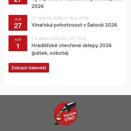
2026
27. dubna 2026
–
4. října 2026
DUB
27
Vinařská pohotovost v Šatově 2026
1. května 2026
–
26. září 2026
KVĚ
1
Hradišťské otevřené sklepy 2026
(pátek, sobota)
Zobrazit kalendář