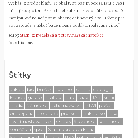
vychází z předpokladu, že obal typu bag in box zajišťuje větší
míru jistoty o tom, že s jeho obsahem nebylo dále podvodně
manipulováno než pouze obecně definovaný obal určený pro
spotřebitele, z něhož bude možné podávat rozlévané víno.“
zdroj:
Státní zemědělská a potravinářská inspekce
foto: Pixabay
Štítky
anketa
bio
burčák
business
charita
ekologie
Francie
gastro
instituce
Itálie
Izrael
JAR
krimi
média
Německo
ochutnávka vín
PIWI
počasí
prodej vína
pro vinaře
průzkum
Rakousko
rosé
réva (moštová)
sekt
sklípek
Slovensko
sommelier
soutěž vín
sport
Státní odrůdová kniha
Svatomartinské
turistika
USA
veletrh vína
vinařství