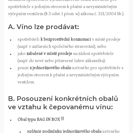
spotřebitele s jediným otvorem k plnění a nevyměnitelným
výčepním ventilem (§ 3 odst. 1 písm. w) zákona č. 321/2004 Sb.).
A. Víno lze prodávat:
spotřebiteli
k bezprostřední konzumaci
v místě prodeje
(např. v zařízeních společného stravování), nebo
jako
zabalené v místě prodeje
na žádost spotřebitele
(např. do nové nebo přinesené lahve zákazníka);
pouze
z jednorázového obalu
určeného pro spotřebitele s
jediným otvorem k plnění a nevyměnitelným výčepním
ventilem.
B. Posouzení konkrétních obalů
ve vztahu k čepovanému vínu:
[1]
Obal typu BAG IN BOX
splňuje podmínku jednorázového obalu
určeného