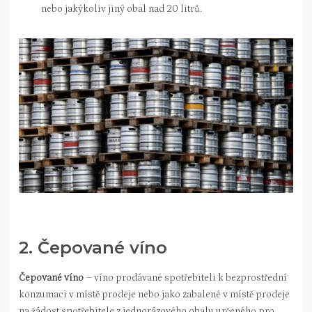
nebo jakýkoliv jiný obal nad 20 litrů.
2. Čepované víno
Čepované víno
– víno prodávané spotřebiteli k bezprostřední
konzumaci v místě prodeje nebo jako zabalené v místě prodeje
na žádost spotřebitele z jednorázového obalu určeného pro