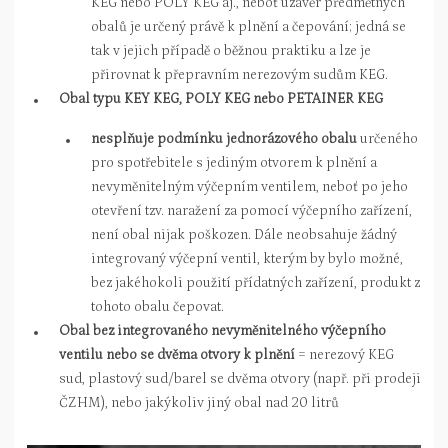
KEG nebo POLY KEG aj., neboť uzávěr předmětných
obalů je určený právě k plnění a čepování; jedná se
tak v jejich případě o běžnou praktiku a lze je
přirovnat k přepravním nerezovým sudům KEG.
Obal typu KEY KEG, POLY KEG nebo PETAINER KEG
nesplňuje podmínku jednorázového obalu
určeného
pro spotřebitele s jediným otvorem k plnění a
nevyměnitelným výčepním ventilem, neboť po jeho
otevření tzv. naražení za pomocí výčepního zařízení,
není obal nijak poškozen. Dále neobsahuje žádný
integrovaný výčepní ventil, kterým by bylo možné,
bez jakéhokoli použití přídatných zařízení, produkt z
tohoto obalu čepovat.
Obal bez integrovaného nevyměnitelného výčepního
ventilu nebo se dvěma otvory k plnění
= nerezový KEG
sud, plastový sud/barel se dvěma otvory (např. při prodeji
ČZHM), nebo jakýkoliv jiný obal nad 20 litrů