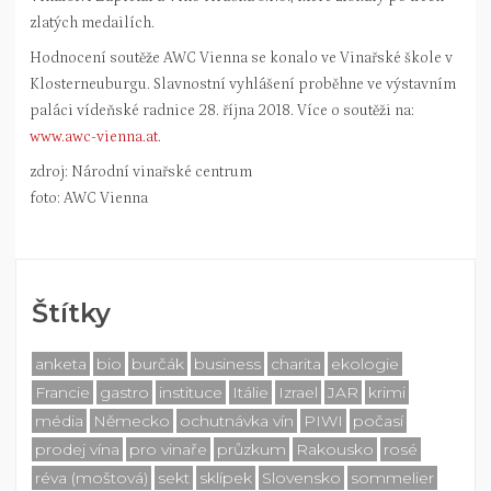
zlatých medailích.
Hodnocení soutěže AWC Vienna se konalo ve Vinařské škole v
Klosterneuburgu. Slavnostní vyhlášení proběhne ve výstavním
paláci vídeňské radnice 28. října 2018. Více o soutěži na:
www.awc-vienna.at
.
zdroj: Národní vinařské centrum
foto: AWC Vienna
Štítky
anketa
bio
burčák
business
charita
ekologie
Francie
gastro
instituce
Itálie
Izrael
JAR
krimi
média
Německo
ochutnávka vín
PIWI
počasí
prodej vína
pro vinaře
průzkum
Rakousko
rosé
réva (moštová)
sekt
sklípek
Slovensko
sommelier