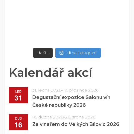
další…
jdi na Instagram
Kalendář akcí
31. ledna 2026
–
17. prosince 2026
LED
31
Degustační expozice Salonu vín
České republiky 2026
16. dubna 2026
–
26. srpna 2026
DUB
16
Za vinařem do Velkých Bílovic 2026