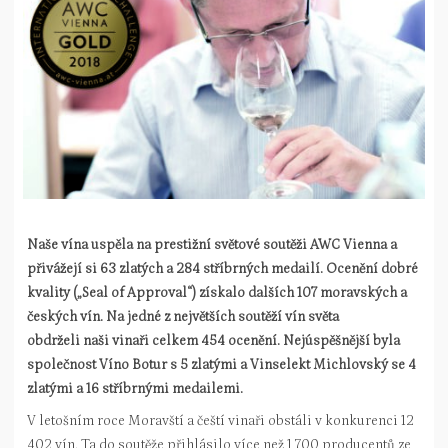
Naše vína uspěla na prestižní světové soutěži AWC Vienna a
přivážejí si 63 zlatých a 284 stříbrných medailí. Ocenění dobré
kvality („Seal of Approval“) získalo dalších 107 moravských a
českých vín. Na jedné z největších soutěží vín světa
obdrželi naši vinaři celkem 454 ocenění. Nejúspěšnější byla
společnost Víno Botur s 5 zlatými a Vinselekt Michlovský se 4
zlatými a 16 stříbrnými medailemi.
V letošním roce Moravští a čeští vinaři obstáli v konkurenci 12
402 vín. Ta do soutěže přihlásilo více než 1 700 producentů ze