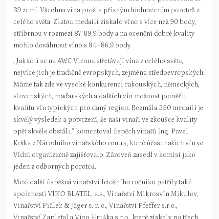
39 zemí. Všechna vína prošla přísným hodnocením porotců z
celého světa. Zlatou medaili získalo víno s více než 90 body,
stříbrnou v rozmezí 87-89,9 body a na ocenění dobré kvality
mohlo dosáhnout víno s 84–86,9 body.
„Jakkoli se na AWC Vienna střetávají vína z celého světa,
nejvíce jich je tradičně evropských, zejména středoevropských.
Máme tak zde ve vysoké konkurenci rakouských, německých,
slovenských, maďarských a dalších vín možnost poměřit
kvalitu vín typických pro daný region. Bezmála 350 medailí je
skvělý výsledek a potvrzení, že naši vinaři ve zkoušce kvality
opět skvěle obstáli,“ komentoval úspěch vinařů Ing. Pavel
Krška z Národního vinařského centra, které účast našich vín ve
Vídni organizačně zajišťovalo. Zároveň zasedl v komisi jako
jeden z odborných porotců.
Mezi další úspěšná vinařství letošního ročníku patřily také
spolenosti VÍNO BLATEL, a.s., Vinařství Mikrosvín Mikulov,
Vinařství Piálek & Jäger s. r. o., Vinařství Pfeffer s.r.o.,
Vinařství Zapletal a Víno Hruška s.r.o., které získaly po třech