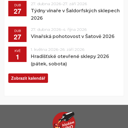
27. dubna 2026
–
27. září 2026
DUB
27
Týdny vinaře v Šaldorfských sklepech
2026
27. dubna 2026
–
4. října 2026
DUB
27
Vinařská pohotovost v Šatově 2026
1. května 2026
–
26. září 2026
KVĚ
1
Hradišťské otevřené sklepy 2026
(pátek, sobota)
Zobrazit kalendář