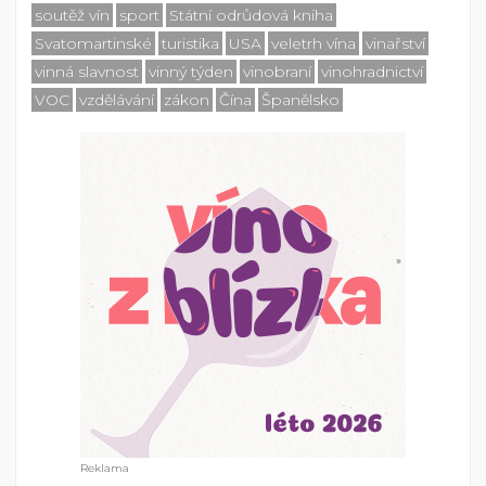
soutěž vín
sport
Státní odrůdová kniha
Svatomartinské
turistika
USA
veletrh vína
vinařství
vinná slavnost
vinný týden
vinobraní
vinohradnictví
VOC
vzdělávání
zákon
Čína
Španělsko